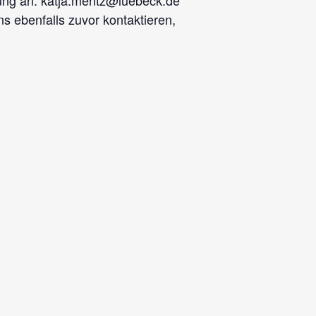
rung an: katja.mentz@luebeck.de
 ebenfalls zuvor kontaktieren,