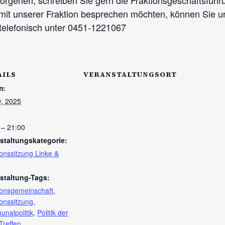
orgehen, schreiben Sie gern die Fraktionsgeschäftsfüh
it unserer Fraktion besprechen möchten, können Sie uns
telefonisch unter 0451-1221067
AILS
VERANSTALTUNGSORT
m:
9, 2025
 – 21:00
staltungskategorie:
ionssitzung Linke &
staltung-Tags:
ionsgemeinschaft
,
ionssitzung
,
nalpolitik
,
Politik der
Treffen