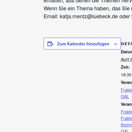
erhalten, aus denen die Themen herv
Wenn Sie ein Thema haben, das Sie m
Email: katja.mentz@luebeck.de oder 
DET
Zum Kalender hinzufügen
Datu
April 
Zeit:
18:30
Veran
Frakt
GAL
Veran
Frakt
Frakt
Kommu
GAL
,