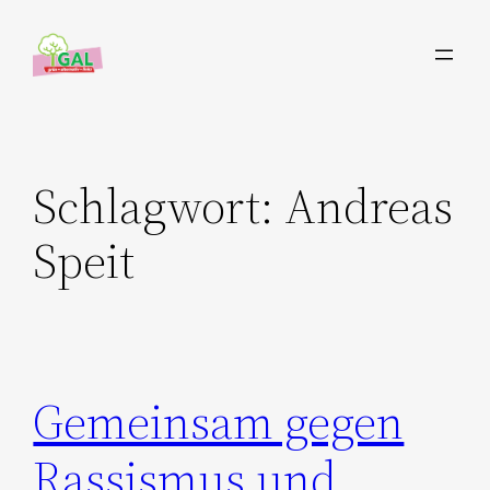
Zum
Inhalt
springen
Schlagwort:
Andreas
Speit
Gemeinsam gegen
Rassismus und