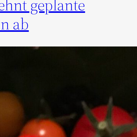
ehnt geplante
n ab