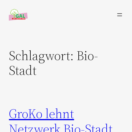
Zum
Inhalt
springen
Schlagwort:
Bio-
Stadt
GroKo lehnt
Netzwerk Bio-Stadt