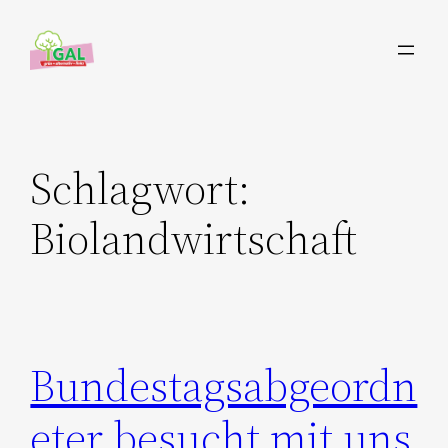
Zum
Inhalt
springen
Schlagwort:
Biolandwirtschaft
Bundestagsabgeordn
eter besucht mit uns