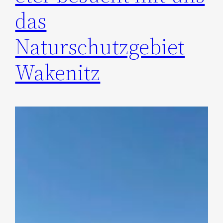
das
Naturschutzgebiet
Wakenitz