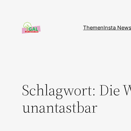
Zum
Inhalt
springen
Themen
Insta New
Schlagwort:
Die 
unantastbar