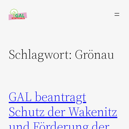
Zum
Inhalt
springen
Schlagwort:
Grönau
GAL beantragt
Schutz der Wakenitz
und Förderung der