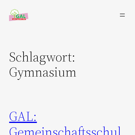
Zum
Inhalt
springen
Schlagwort:
Gymnasium
GAL:
Gemeinschaftsschul