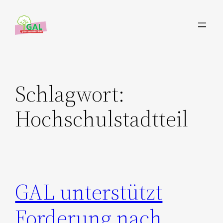
Zum
Inhalt
springen
Schlagwort:
Hochschulstadtteil
GAL unterstützt
Forderung nach