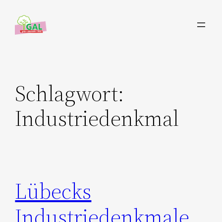
Zum
Inhalt
springen
Schlagwort:
Industriedenkmal
Lübecks
Industriedenkmale