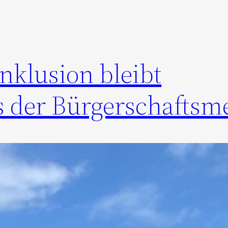
nklusion bleibt
 der Bürgerschaftsm