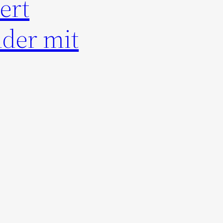
ert
nder mit