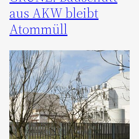
aus AKW bleibt
Atommüll