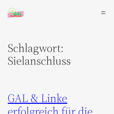
Zum
Inhalt
springen
Schlagwort:
Sielanschluss
GAL & Linke
erfolgreich für die