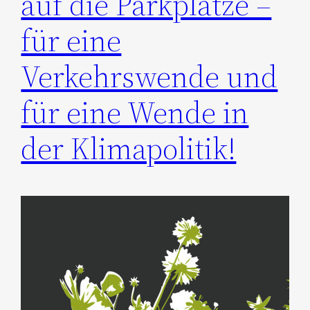
auf die Parkplätze –
für eine
Verkehrswende und
für eine Wende in
der Klimapolitik!