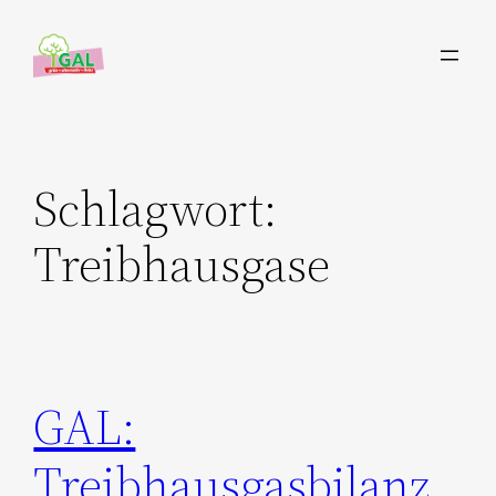
Zum
Inhalt
springen
Schlagwort:
Treibhausgase
GAL:
Treibhausgasbilanz