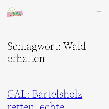
Zum
Inhalt
springen
Schlagwort:
Wald
erhalten
GAL: Bartelsholz
retten, echte