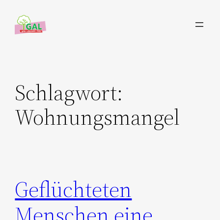
Zum
Inhalt
springen
Schlagwort:
Wohnungsmangel
Geflüchteten
Menschen eine