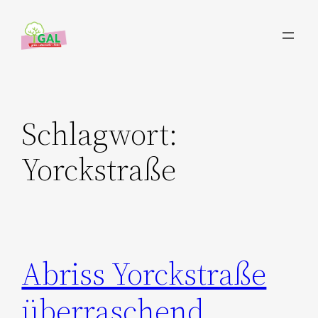
Zum
Inhalt
springen
Schlagwort:
Yorckstraße
Abriss Yorckstraße
überraschend