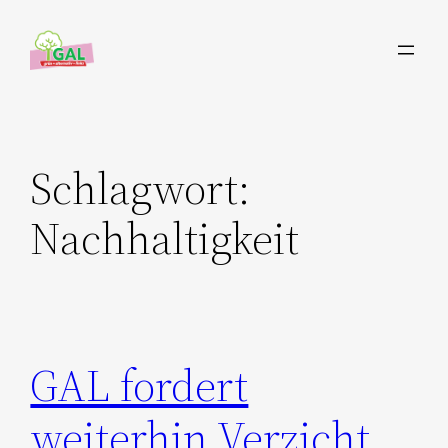
Zum
Inhalt
springen
Schlagwort:
Nachhaltigkeit
GAL fordert
weiterhin Verzicht