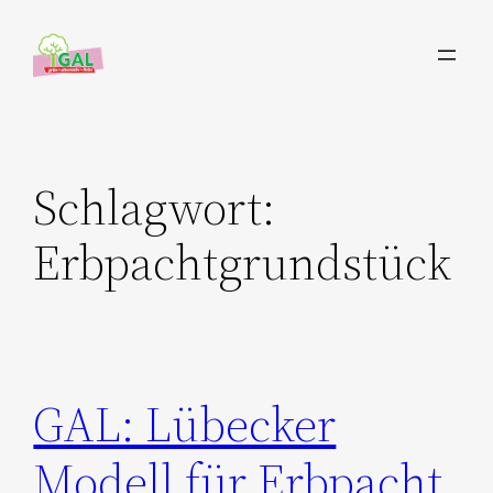
Zum
Inhalt
springen
Schlagwort:
Erbpachtgrundstück
GAL: Lübecker
Modell für Erbpacht