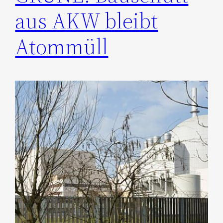
aus AKW bleibt
Atommüll