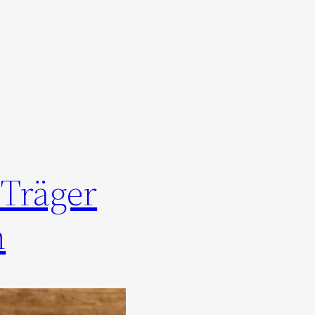
 Träger
n